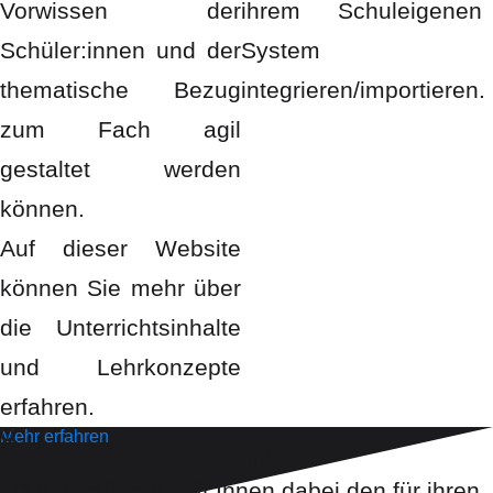
Vorwissen der
ihrem Schuleigenen
Schüler:innen und der
System
thematische Bezug
integrieren/importieren.
zum Fach agil
gestaltet werden
können.
Auf dieser Website
können Sie mehr über
die Unterrichtsinhalte
und Lehrkonzepte
erfahren.
Mehr erfahren
KURSFINDER
Der Kursfinder hilft Ihnen dabei den für ihren