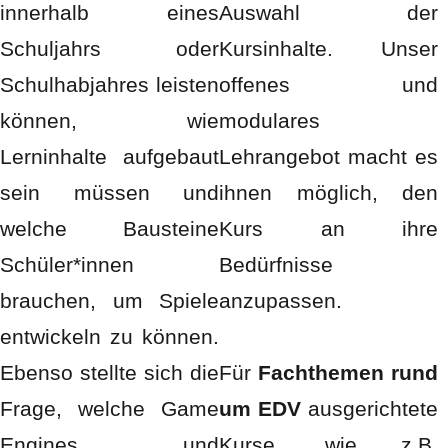
innerhalb eines
Auswahl der
Schuljahrs oder
Kursinhalte. Unser
Schulhabjahres leisten
offenes und
können, wie
modulares
Lerninhalte aufgebaut
Lehrangebot macht es
sein müssen und
ihnen möglich, den
welche Bausteine
Kurs an ihre
Schüler*innen
Bedürfnisse
brauchen, um Spiele
anzupassen.
entwickeln zu können.
Ebenso stellte sich die
Für
Fachthemen rund
Frage, welche Game
um EDV
ausgerichtete
Engines und
Kurse, wie z.B.