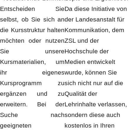
Entscheiden Sie
Da diese Initiative von
selbst, ob Sie sich an
der Landesanstalt für
die Kursstruktur halten
Kommunikation, dem
möchten oder nutzen
ZSL und der
Sie unsere
Hochschule der
Kursmaterialien, um
Medien entwickelt
ihr eigenes
wurde, können Sie
Kursprogramm zu
sich nicht nur auf die
ergänzen und zu
Qualität der
erweitern. Bei der
Lehrinhalte verlassen,
Suche nach
sondern diese auch
geeigneten
kostenlos in Ihren