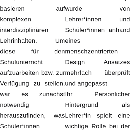
basieren auf
wurde von
komplexen
Lehrer*innen und
interdisziplinären
Schüler*innen anhand
Lehrinhalten. Um
eines
diese für den
menschzentrierten
Schulunterricht
Design Ansatzes
aufzuarbeiten bzw. zur
mehrfach überprüft
Verfügung zu stellen,
und angepasst.
war es zunächst
Ihr Persönlicher
notwendig
Hintergrund als
herauszufinden, was
Lehrer*in spielt eine
Schüler*innen
wichtige Rolle bei der