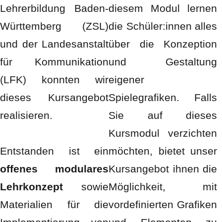
Lehrerbildung Baden-
diesem Modul lernen
Württemberg (ZSL)
die Schüler:innen alles
und der Landesanstalt
über die Konzeption
für Kommunikation
und Gestaltung
(LFK) konnten wir
eigener
dieses Kursangebot
Spielegrafiken. Falls
realisieren.
Sie auf dieses
Kursmodul verzichten
Entstanden ist ein
möchten, bietet unser
offenes modulares
Kursangebot ihnen die
Lehrkonzept
sowie
Möglichkeit, mit
Materialien für die
vordefinierten Grafiken