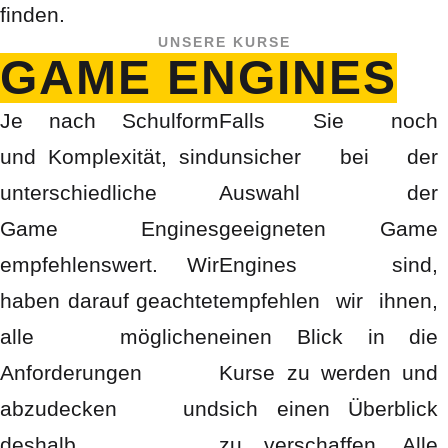
finden.
UNSERE KURSE
GAME ENGINES
Je nach Schulform
Falls Sie noch
und Komplexität, sind
unsicher bei der
unterschiedliche
Auswahl der
Game Engines
geeigneten Game
empfehlenswert. Wir
Engines sind,
haben darauf geachtet
empfehlen wir ihnen,
alle möglichen
einen Blick in die
Anforderungen
Kurse zu werden und
abzudecken und
sich einen Überblick
deshalb
zu verschaffen. Alle