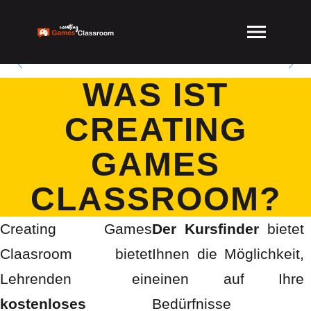
Games im
Unterricht
Game Design &
WAS IST
Development im
Schulunterricht fördern
CREATING
Teamarbeit, helfen dabei
GAMES
komplexe Probleme zu
verstehen und fördert
CLASSROOM?
Problemlösungsorientiert
Creating Games
Der Kursfinder
bietet
es-, kritisches- und
Claasroom bietet
Ihnen die Möglichkeit,
kreatives Denken.
Lehrenden ein
einen auf Ihre
kostenloses
Bedürfnisse