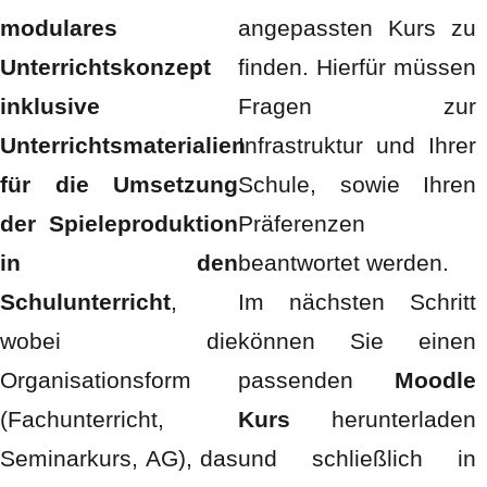
modulares
angepassten Kurs zu
Unterrichtskonzept
finden. Hierfür müssen
inklusive
Fragen zur
Unterrichtsmaterialien
Infrastruktur und Ihrer
für die Umsetzung
Schule, sowie Ihren
der Spieleproduktion
Präferenzen
in den
beantwortet werden.
Schulunterricht
,
Im nächsten Schritt
wobei die
können Sie einen
Organisationsform
passenden
Moodle
(Fachunterricht,
Kurs
herunterladen
Seminarkurs, AG), das
und schließlich in