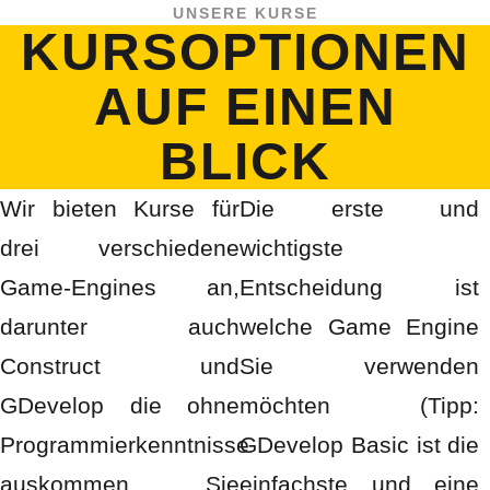
UNSERE KURSE
KURSOPTIONEN
AUF EINEN
BLICK
Wir bieten Kurse für
Die erste und
drei verschiedene
wichtigste
Game-Engines an,
Entscheidung ist
darunter auch
welche Game Engine
Construct und
Sie verwenden
GDevelop die ohne
möchten (Tipp:
Programmierkenntnisse
GDevelop Basic ist die
auskommen. Sie
einfachste und eine